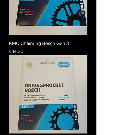
KMC Chainring Bosch Gen 3
Price
€14.20