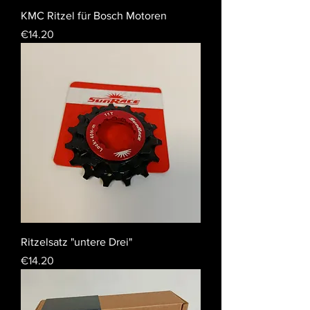
KMC Ritzel für Bosch Motoren
Price
€14.20
Ritzelsatz "untere Drei"
Price
€14.20