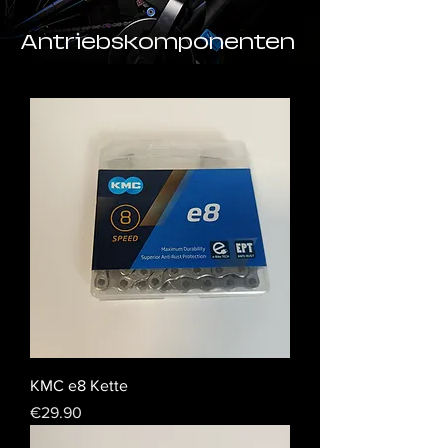
Antriebskomponenten
KMC e8 Kette
Price
€29.90