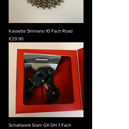
Kassette Shimano 10 Fach Road
Price
€29.90
Schaltwerk Sram GX DH 7 Fach