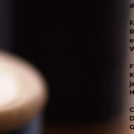
d
F
R
e
W
F
K
j
H
C
D
G