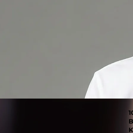
1
B
K