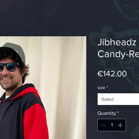
Jibheadz 
Candy-Re
Pri
€142.00
size
*
Select
Quantity
*