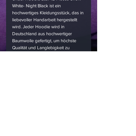
White- Night Black ist ein
hochwertiges Kleidungsstück, das in
liebevoller Handarbeit hergestellt
wird. Jeder Hoodie wird in
Deutschland aus hochwertiger
Baumwolle gefertigt, um höchste
Qualität und Langlebigkeit zu
gewährleisten. Da wir uns auf
Handarbeit spezialisiert haben, ist
die Auflage dieses Hoodies auf nur
42 Exemplare limitiert, was ihn zu
einem exklusiven und einzigartigen
Stück macht. Das Pinke und Weiße
Design verleiht dem Hoodie einen
modernen und stylischen Look, der
zu jedem Outfit passt. Sichern Sie
sich noch heute eines der limitierten
Stücke und tragen Sie ein
handgefertigtes Unikat aus