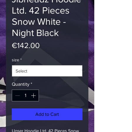
Ltd. 42 Pieces
Snow White -
Night Black
Price
€142.00
size
*
Quantity
*
Add to Cart
Unser Hoodie Ltd. 42 Pieces Snow